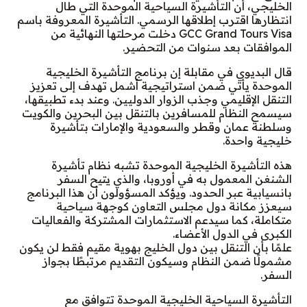
الخليجي، أن التأشيرة السياحية الموحدة التي طال
انتظارها اقترب إطلاقها الرسمي. التأشيرة المعروفة باسم
GCC Grand Tours Visa دخلت مرحلتها النهائية من
الموافقات بعد سنوات من التحضير.
قال البديوي في مقابلة إن برنامج التأشيرة الخليجية
الموحدة يأتي ضمن استراتيجية أشمل تهدف إلى تعزيز
التنقل الإقليمي وجذب الزوار الدوليين. وعند بدء تطبيقها،
سيسمح النظام للمسافرين بالتنقل بين البحرين والكويت
وسلطنة عمان وقطر والسعودية والإمارات بتأشيرة
خليجية واحدة.
هذه التأشيرة الخليجية الموحدة تشبه نظام تأشيرة
الشنغن المعمول به في أوروبا، والذي يتيح السفر
بانسيابية عبر الحدود. ويؤكد المسؤولون أن هذا البرنامج
سيعزز مكانة دول مجلس التعاون كوجهة سياحية
متكاملة، كما سيدعم الاستثمارات المشتركة والفعاليات
الكبرى في الدول الأعضاء.
علمًا بأن التنقل بين دول الخليج بهوية مقيم فقط لن يكون
مشمولًا ضمن النظام وسيكون التقديم مرتبطًا بجواز
السفر.
التأشيرة السياحية الخليجية الموحدة تتوافق مع