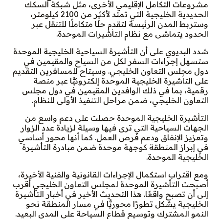
مشروعات التكامل الإقليمي الأخرى، مثل شبكة السكك
الحديدية الخليجية التي تمتد لأكثر من 2100 كيلومتر،
وستربط المدن الرئيسة لتقدم حلًّا متكاملًا للتنقل عبر
الحدود يتماشى مع نظام التأشيرات الموحدة.
شدد البديوي على أن التأشيرة السياحية الخليجية الموحدة
ستسهل إجراءات السفر لكل من السياح والمقيمين في
دول مجلس التعاون الخليجي. وسيتاح للمسافرين التقديم
على التأشيرة الخليجية الموحدة إلكترونيًّا عبر منصة
رقمية، بما في ذلك الوافدين المقيمين في دول مجلس
التعاون الخليجي، ضمن مراحل التنفيذ الأولى للنظام.
التأشيرة الخليجية الموحدة حصلت على دعم واسع من
الجهات السياحية التي ترى فيها وسيلة لزيادة عدد الزوار
وتعزيز الإنفاق ودعم فرص العمل. كما أنها محور أساسي
في إبراز المنطقة كوجهة موحدة ضمن مبادرة التأشيرة
الخليجية الموحدة.
ومع اقتراب استكمال الإجراءات القانونية والفنية الأخيرة،
أصبحت التأشيرة الموحدة لمجلس التعاون الخليجي أقرب
إلى أن تصبح واقعًا. هذا التحديث الأخير في أخبار التأشيرة
الخليجية يشكل تطورًا محوريًّا في مسار المنطقة نحو
النمو المشترك وتوسيع قطاع السياحة على المدى البعيد.