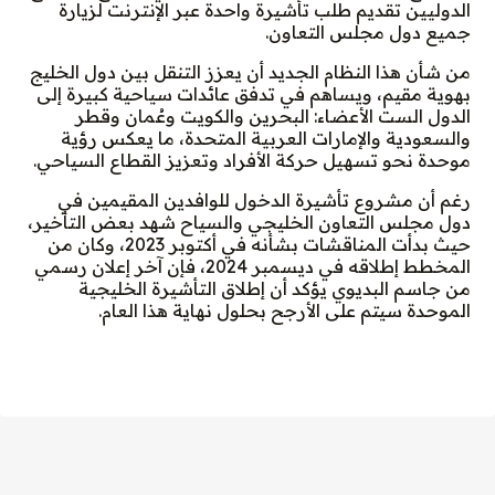
الدوليين تقديم طلب تأشيرة واحدة عبر الإنترنت لزيارة
جميع دول مجلس التعاون.
من شأن هذا النظام الجديد أن يعزز التنقل بين دول الخليج
بهوية مقيم، ويساهم في تدفق عائدات سياحية كبيرة إلى
الدول الست الأعضاء: البحرين والكويت وعُمان وقطر
والسعودية والإمارات العربية المتحدة، ما يعكس رؤية
موحدة نحو تسهيل حركة الأفراد وتعزيز القطاع السياحي.
رغم أن مشروع تأشيرة الدخول للوافدين المقيمين في
دول مجلس التعاون الخليجي والسياح شهد بعض التأخير،
حيث بدأت المناقشات بشأنه في أكتوبر 2023، وكان من
المخطط إطلاقه في ديسمبر 2024، فإن آخر إعلان رسمي
من جاسم البديوي يؤكد أن إطلاق التأشيرة الخليجية
الموحدة سيتم على الأرجح بحلول نهاية هذا العام.