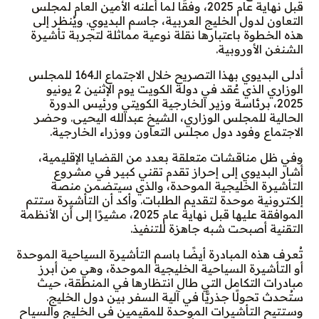
قبل نهاية عام 2025، وفقًا لما أعلنه الأمين العام لمجلس
التعاون لدول الخليج العربية، جاسم البديوي. ويُنظر إلى
هذه الخطوة باعتبارها نقلة نوعية مماثلة لتجربة تأشيرة
الشنغن الأوروبية.
أدلى البديوي بهذا التصريح خلال الاجتماع الـ164 للمجلس
الوزاري الذي عُقد في دولة الكويت يوم الإثنين 2 يونيو
2025، برئاسة وزير الخارجية الكويتي ورئيس الدورة
الحالية للمجلس الوزاري، الشيخ عبدالله اليحيى. وحضر
الاجتماع وفود دول مجلس التعاون ووزراء الخارجية.
وفي ظل مناقشات متعلقة بعدد من القضايا الإقليمية،
أشار البديوي إلى إحراز تقدم تقني كبير في مشروع
التأشيرة الخليجية الموحدة، والذي سيتضمن منصة
إلكترونية موحدة لتقديم الطلبات. وأكد أن التأشيرة ستتم
الموافقة عليها قبل نهاية عام 2025، مشيرًا إلى أن الأنظمة
التقنية أصبحت شبه جاهزة للتنفيذ.
تُعرف هذه المبادرة أيضًا باسم التأشيرة السياحية الموحدة
أو التأشيرة السياحية الخليجية الموحدة، وهي من أبرز
مبادرات التكامل التي طال انتظارها في المنطقة، حيث
ستُحدث تحولًا جذريًّا في آلية السفر بين دول الخليج.
وستتيح التأشيرات الموحدة للمقيمين في الخليج والسياح