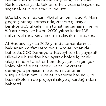
ülkelerine gitmek isteyen kişiler için birleşik
Körfez vizesi ya da tek bir ülke vizesine başvurma
seçeneklerinin olacağını belirtti.
BAE Ekonomi Bakanı Abdullah bin Touq Al Marri,
geçmiş bir açıklamasında, vizenin çıkışıyla
birlikte GCC ülkelerinin turist harcamasını her yıl
%8 artırmayı ve bunu 2030 yılına kadar 188
milyar dolara çıkartmayı amaçladıklarını söyledi.
Al-Budaiwi ayrıca 2023 yılında tamamlanması
beklenen Körfez Demiryolu Projesi’nden de
bahsetti. GCC Demiryolu, Kuveyt’ten başlayıp altı
ülkeyi de birbirine bağlayarak bölge içindeki
ulaşımı hem turistler hem de yaşanlar için çok
kolay bir hâle getirecek. Genel Sekreter
demiryolu projesinin ekonomik önemini
vurgularken bazı ülkelerin yapıma başladığını,
bazı ülkelerin de projeyi ihaleye çıkarttığından
bahsetti.