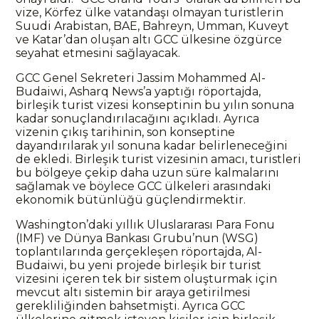
vize, Körfez ülke vatandaşı olmayan turistlerin
Suudi Arabistan, BAE, Bahreyn, Umman, Kuveyt
ve Katar’dan oluşan altı GCC ülkesine özgürce
seyahat etmesini sağlayacak.
GCC Genel Sekreteri Jassim Mohammed Al-
Budaiwi, Asharq News’a yaptığı röportajda,
birleşik turist vizesi konseptinin bu yılın sonuna
kadar sonuçlandırılacağını açıkladı. Ayrıca
vizenin çıkış tarihinin, son konseptine
dayandırılarak yıl sonuna kadar belirleneceğini
de ekledi. Birleşik turist vizesinin amacı, turistleri
bu bölgeye çekip daha uzun süre kalmalarını
sağlamak ve böylece GCC ülkeleri arasındaki
ekonomik bütünlüğü güçlendirmektir.
Washington’daki yıllık Uluslararası Para Fonu
(IMF) ve Dünya Bankası Grubu’nun (WSG)
toplantılarında gerçekleşen röportajda, Al-
Budaiwi, bu yeni projede birleşik bir turist
vizesini içeren tek bir sistem oluşturmak için
mevcut altı sistemin bir araya getirilmesi
gerekliliğinden bahsetmişti. Ayrıca GCC