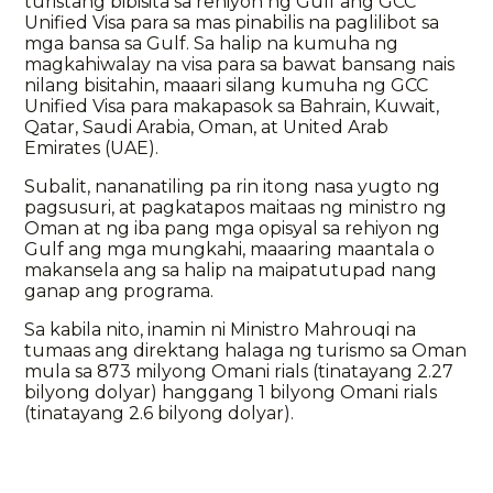
turistang bibisita sa rehiyon ng Gulf ang GCC
Unified Visa para sa mas pinabilis na paglilibot sa
mga bansa sa Gulf. Sa halip na kumuha ng
magkahiwalay na visa para sa bawat bansang nais
nilang bisitahin, maaari silang kumuha ng GCC
Unified Visa para makapasok sa Bahrain, Kuwait,
Qatar, Saudi Arabia, Oman, at United Arab
Emirates (UAE).
Subalit, nananatiling pa rin itong nasa yugto ng
pagsusuri, at pagkatapos maitaas ng ministro ng
Oman at ng iba pang mga opisyal sa rehiyon ng
Gulf ang mga mungkahi, maaaring maantala o
makansela ang sa halip na maipatutupad nang
ganap ang programa.
Sa kabila nito, inamin ni Ministro Mahrouqi na
tumaas ang direktang halaga ng turismo sa Oman
mula sa 873 milyong Omani rials (tinatayang 2.27
bilyong dolyar) hanggang 1 bilyong Omani rials
(tinatayang 2.6 bilyong dolyar).