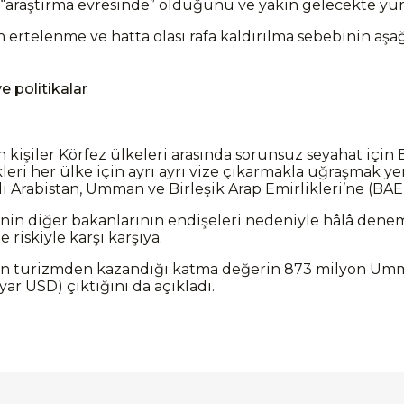
z “araştırma evresinde” olduğunu ve yakın gelecekte yür
ertelenme ve hatta olası rafa kaldırılma sebebinin aşa
e politikalar
kişiler Körfez ülkeleri arasında sorunsuz seyahat için 
leri her ülke için ayrı ayrı vize çıkarmakla uğraşmak yer
 Arabistan, Umman ve Birleşik Arap Emirlikleri’ne (BAE) 
in diğer bakanlarının endişeleri nedeniyle hâlâ dene
riskiyle karşı karşıya.
turizmden kazandığı katma değerin 873 milyon Umman 
yar USD) çıktığını da açıkladı.