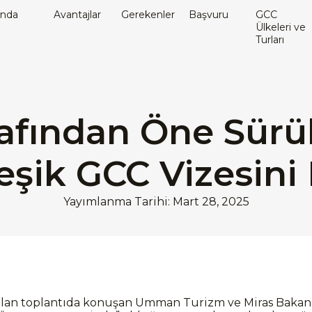
ında
Avantajlar
Gerekenler
Başvuru
GCC
Ülkeleri ve
Turları
fından Öne Sürül
leşik GCC Vizesini 
Yayımlanma Tarihi: Mart 28, 2025
ılan toplantıda konuşan Umman Turizm ve Miras Bakanı 